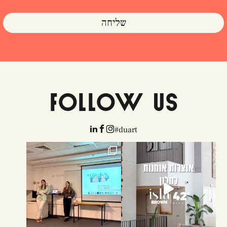
FOLLOW US



duart#
English שמחנו מאוד להתארח