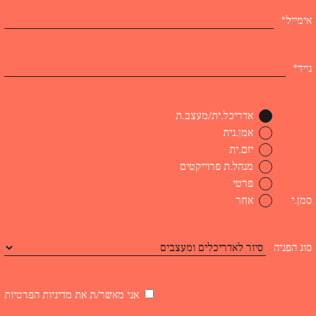
אימייל*
נייד*
אדריכל.ית/מעצב.ת
אמן.נית
יזם.ית
מנהל.ת פרוייקטים
פרטי
סמן.י
אחר
סוג הפניה
אני מאשר/ת את
מדיניות הפרטיות