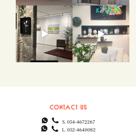
הזדמנות אחרונה לראות את התע
Contact us
S.
054-4672267
L.
052-4640082