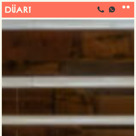


תפריט